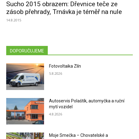
Sucho 2015 obrazem: Dřevnice teče ze
zásob přehrady, Trnávka je téměř na nule
14.8.2015
DOPORUČUJEME
Fotovoltaika Zlín
5.8.2026
Autoservis Polaštík, automyčka a ruční
mytí vozidel
4.8.2026
Moje Smečka – Chovatelské a