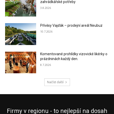
zahrádkářské potřeby
3.8.2026
Přívěsy Vajďák – prodejní areál Neubuz
10.7.2026
Komentované prohlídky vizovické likérky o
prázdninách každý den.
8.7.2026
Načíst další
Firmy v regionu - to nejlepší na dosah