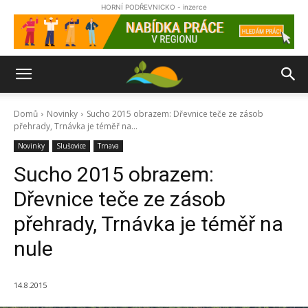
HORNÍ PODŘEVNICKO - inzerce
Domů
Novinky
Sucho 2015 obrazem: Dřevnice teče ze zásob
přehrady, Trnávka je téměř na...
Novinky
Slušovice
Trnava
Sucho 2015 obrazem:
Dřevnice teče ze zásob
přehrady, Trnávka je téměř na
nule
14.8.2015