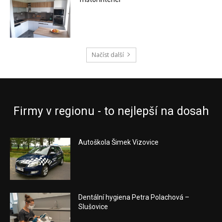
Načíst další
Firmy v regionu - to nejlepší na dosah
Autoškola Šimek Vizovice
Dentální hygiena Petra Polachová –
Slušovice