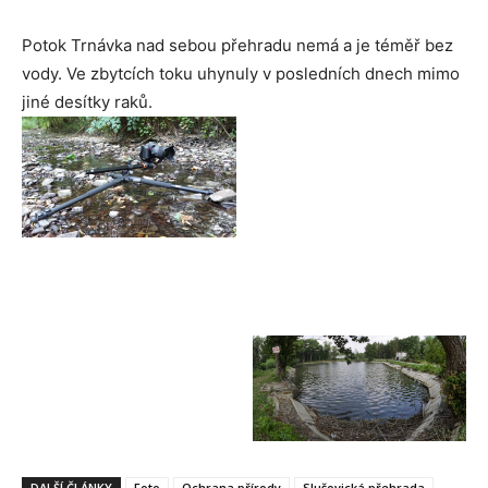
Potok Trnávka nad sebou přehradu nemá a je téměř bez
vody. Ve zbytcích toku uhynuly v posledních dnech mimo
jiné desítky raků.
DALŠÍ ČLÁNKY
Foto
Ochrana přírody
Slušovická přehrada