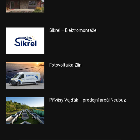
Sikrel – Elektromontáže
Fotovoltaika Zlín
Přívěsy Vajďák – prodejní areál Neubuz