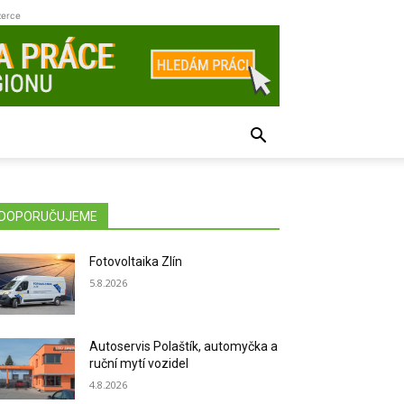
zerce
DOPORUČUJEME
Fotovoltaika Zlín
5.8.2026
Autoservis Polaštík, automyčka a
ruční mytí vozidel
4.8.2026