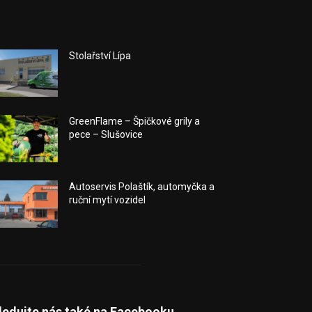
Stolařství Lípa
GreenFlame – Špičkové grily a
pece – Slušovice
Autoservis Polaštík, automyčka a
ruční mytí vozidel
ledujte nás také na Facebooku