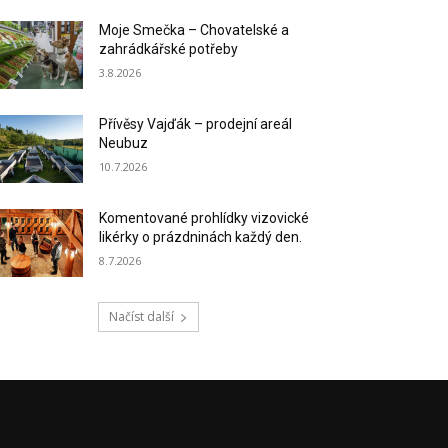
Moje Smečka – Chovatelské a
zahrádkářské potřeby
3.8.2026
Přívěsy Vajďák – prodejní areál
Neubuz
10.7.2026
Komentované prohlídky vizovické
likérky o prázdninách každý den.
8.7.2026
Načíst další