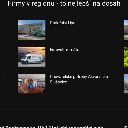
Firmy v regionu - to nejlepší na dosah
Stolařství Lípa
Fotovoltaika Zlín
í
Chovatelské potřeby Akvaristika
Slušovice
ní Podřevnicko. Už 14 let váš regionální web.
S