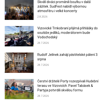
Skvělí diváci proměnili bouřku v další
zážitek. SudFest nabídl výbornou
atmosféru i velké koncerty
2.8.2026
Vizovické Trnkobraní přijímá přihlášky do
soutěže jedlíků, moderátorem bude
Vodochodský
28.7.2026
Rudolf Jelínek zahájí pěstitelské pálení 3.
srpna
28.7.2026
Čerství držitelé Porty rozezpívali Hudební
terasu ve Vizovicích. Pavel Tabásek &
Partyja potvrdili skvělou formu
28.7.2026