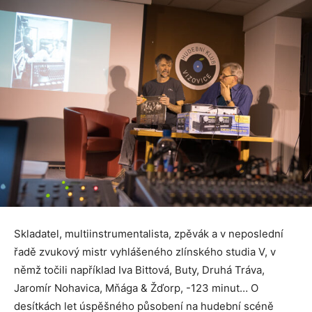
Skladatel, multiinstrumentalista, zpěvák a v neposlední
řadě zvukový mistr vyhlášeného zlínského studia V, v
němž točili například Iva Bittová, Buty, Druhá Tráva,
Jaromír Nohavica, Mňága & Žďorp, -123 minut… O
desítkách let úspěšného působení na hudební scéně