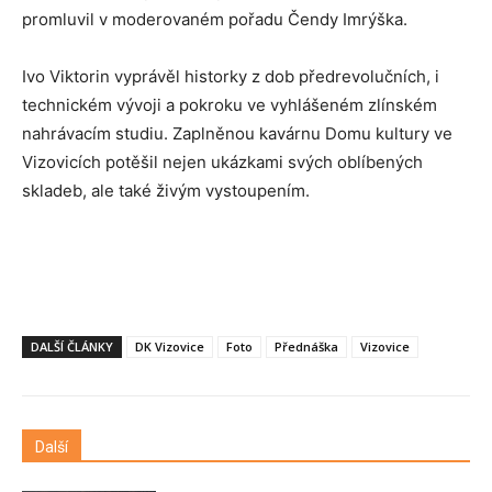
promluvil v moderovaném pořadu Čendy Imrýška.
Ivo Viktorin vyprávěl historky z dob předrevolučních, i
technickém vývoji a pokroku ve vyhlášeném zlínském
nahrávacím studiu. Zaplněnou kavárnu Domu kultury ve
Vizovicích potěšil nejen ukázkami svých oblíbených
skladeb, ale také živým vystoupením.
DALŠÍ ČLÁNKY
DK Vizovice
Foto
Přednáška
Vizovice
Další