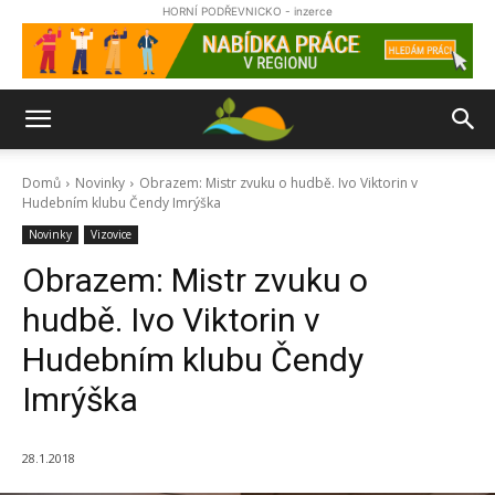
HORNÍ PODŘEVNICKO - inzerce
Domů
Novinky
Obrazem: Mistr zvuku o hudbě. Ivo Viktorin v
Hudebním klubu Čendy Imrýška
Novinky
Vizovice
Obrazem: Mistr zvuku o
hudbě. Ivo Viktorin v
Hudebním klubu Čendy
Imrýška
28.1.2018