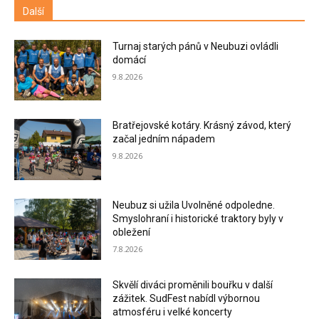
Další
Turnaj starých pánů v Neubuzi ovládli
domácí
9.8.2026
Bratřejovské kotáry. Krásný závod, který
začal jedním nápadem
9.8.2026
Neubuz si užila Uvolněné odpoledne.
Smyslohraní i historické traktory byly v
obležení
7.8.2026
Skvělí diváci proměnili bouřku v další
zážitek. SudFest nabídl výbornou
atmosféru i velké koncerty