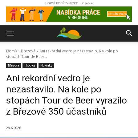
HORNÍ PODŘEVNICKO - inzerce
Domů
Březová
Ani rekordní vedro je nezastavilo. Na kole po
stopách Tour de Beer...
Březová
Hrobice
Novinky
Ani rekordní vedro je
nezastavilo. Na kole po
stopách Tour de Beer vyrazilo
z Březové 350 účastníků
28.6.2026