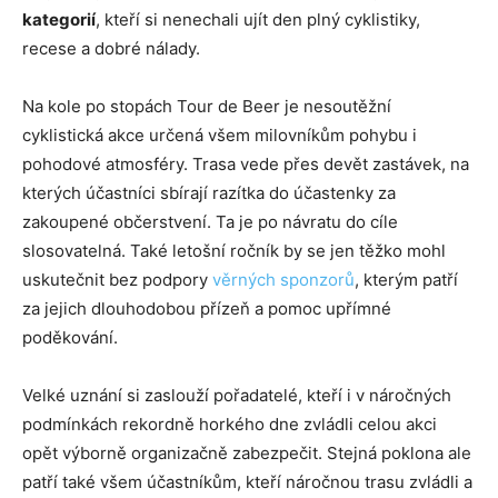
kategorií
, kteří si nenechali ujít den plný cyklistiky,
recese a dobré nálady.
Na kole po stopách Tour de Beer je nesoutěžní
cyklistická akce určená všem milovníkům pohybu i
pohodové atmosféry. Trasa vede přes devět zastávek, na
kterých účastníci sbírají razítka do účastenky za
zakoupené občerstvení. Ta je po návratu do cíle
slosovatelná. Také letošní ročník by se jen těžko mohl
uskutečnit bez podpory
věrných sponzorů
, kterým patří
za jejich dlouhodobou přízeň a pomoc upřímné
poděkování.
Velké uznání si zaslouží pořadatelé, kteří i v náročných
podmínkách rekordně horkého dne zvládli celou akci
opět výborně organizačně zabezpečit. Stejná poklona ale
patří také všem účastníkům, kteří náročnou trasu zvládli a