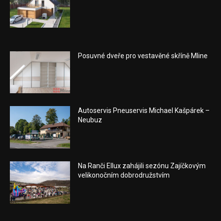
Posuvné dveře pro vestavěné skříně Mline
Autoservis Pneuservis Michael Kašpárek –
Neubuz
Na Ranči Ellux zahájili sezónu Zajíčkovým
velikonočním dobrodružstvím