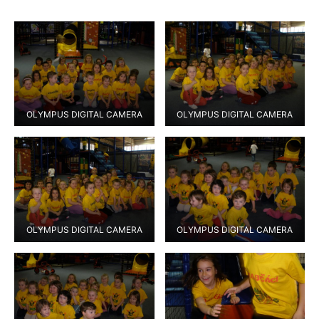
OLYMPUS DIGITAL CAMERA
OLYMPUS DIGITAL CAMERA
OLYMPUS DIGITAL CAMERA
OLYMPUS DIGITAL CAMERA