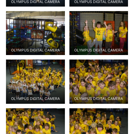
OLYMPUS DIGITAL CAMERA
OLYMPUS DIGITAL CAMERA
OLYMPUS DIGITAL CAMERA
OLYMPUS DIGITAL CAMERA
OLYMPUS DIGITAL CAMERA
OLYMPUS DIGITAL CAMERA