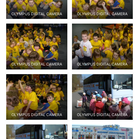
OLYMPUS DIGITAL CAMERA
OLYMPUS DIGITAL CAMERA
OLYMPUS DIGITAL CAMERA
OLYMPUS DIGITAL CAMERA
OLYMPUS DIGITAL CAMERA
OLYMPUS DIGITAL CAMERA