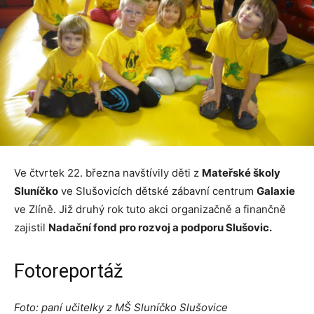
Ve čtvrtek 22. března navštívily děti z
Mateřské školy
Sluníčko
ve Slušovicích dětské zábavní centrum
Galaxie
ve Zlíně. Již druhý rok tuto akci organizačně a finančně
zajistil
Nadační fond pro rozvoj a podporu Slušovic.
Fotoreportáž
Foto: paní učitelky z MŠ Sluníčko Slušovice