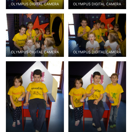
OLYMPUS DIGITAL CAMERA
OLYMPUS DIGITAL CAMERA
OLYMPUS DIGITAL CAMERA
OLYMPUS DIGITAL CAMERA