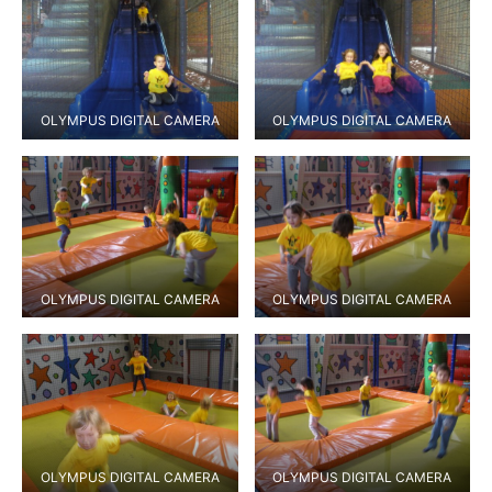
OLYMPUS DIGITAL CAMERA
OLYMPUS DIGITAL CAMERA
OLYMPUS DIGITAL CAMERA
OLYMPUS DIGITAL CAMERA
OLYMPUS DIGITAL CAMERA
OLYMPUS DIGITAL CAMERA