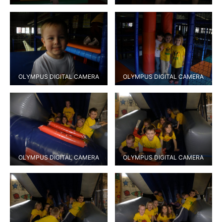
OLYMPUS DIGITAL CAMERA
OLYMPUS DIGITAL CAMERA
OLYMPUS DIGITAL CAMERA
OLYMPUS DIGITAL CAMERA