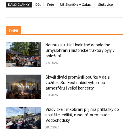
DALŠÍ ČLÁNKY
Děti
Foto
MŠ Sluníčko v Galaxii
Slušovice
Další
Neubuz si užila Uvolněné odpoledne.
Smyslohraní i historické traktory byly v
obležení
7.8.2026
Skvělí diváci proměnili bouřku v další
zážitek. SudFest nabídl výbornou
atmosféru i velké koncerty
2.8.2026
Vizovické Trnkobraní přijímá přihlášky do
soutěže jedlíků, moderátorem bude
Vodochodský
28.7.2026