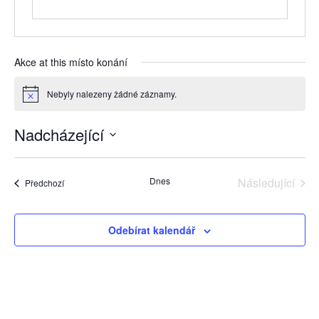
Akce at this místo konání
Nebyly nalezeny žádné záznamy.
Notice
Nadcházející
Vyberte
datum.
Dnes
Následující
Akce
Předchozí
Akce
Odebírat kalendář