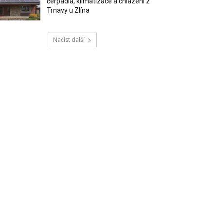
čerpadla, klimatizace a chlazení z
Trnavy u Zlína
Načíst další