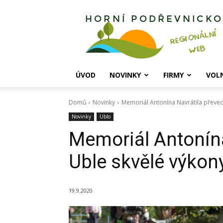
Horní
Podřevnicko
ÚVOD
NOVINKY
FIRMY
VOL
Domů
Novinky
Memoriál Antonína Navrátila převedl
Novinky
Ublo
Memoriál Antonína
Uble skvělé výkon
19.9.2020