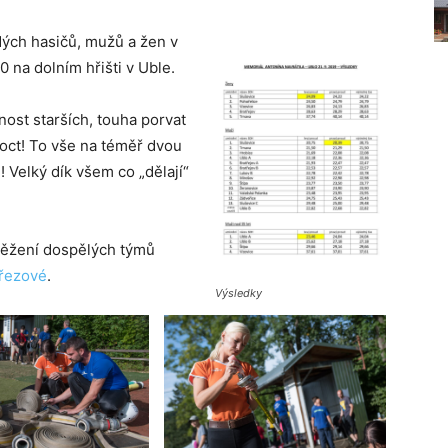
dých hasičů, mužů a žen v
 na dolním hřišti v Uble.
ost starších, touha porvat
moct! To vše na téměř dvou
 Velký dík všem co „dělají“
těžení dospělých týmů
Březové
.
Výsledky