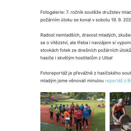
Fotogalerie: 7. ročník soutěže družstev mla
požárním útoku se konal v sobotu 19. 9. 2020
Radost nemladších, dravost mladých, zkušen
se o vítězství, ale třeba i navzájem si vypo
stovkách fotek ze dnešních požárních útoků!
hasiče i skvělým hostitelům z Ulba!
Fotoreportáž je převážně z hasičského sou
mladým jsme věnovali minulou
reportáž z 