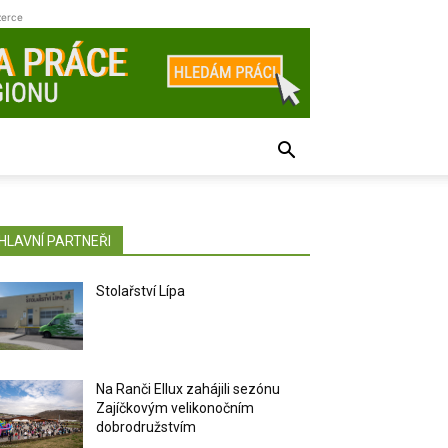
zerce
HLAVNÍ PARTNEŘI
Stolařství Lípa
Na Ranči Ellux zahájili sezónu
Zajíčkovým velikonočním
dobrodružstvím