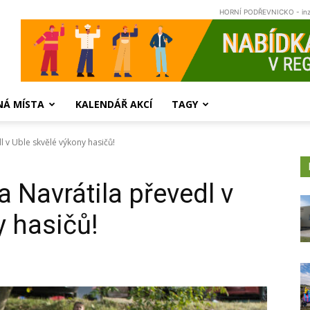
HORNÍ PODŘEVNICKO - in
NÁ MÍSTA
KALENDÁŘ AKCÍ
TAGY
 v Uble skvělé výkony hasičů!
 Navrátila převedl v
y hasičů!