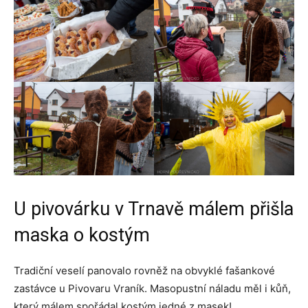
U pivovárku v Trnavě málem přišla
maska o kostým
Tradiční veselí panovalo rovněž na obvyklé fašankové
zastávce u Pivovaru Vraník. Masopustní náladu měl i kůň,
který málem spořádal kostým jedné z masek!