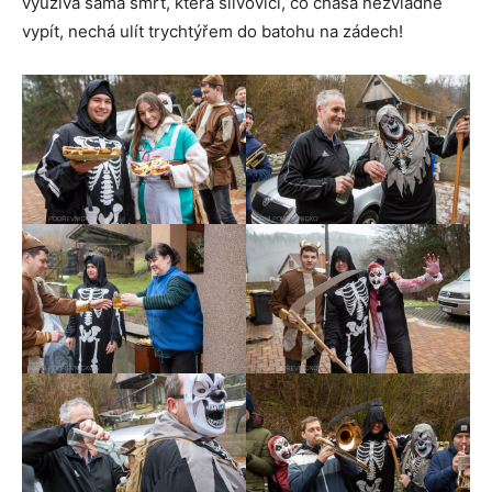
využívá sama smrt, která slivovici, co chasa nezvládne
vypít, nechá ulít trychtýřem do batohu na zádech!