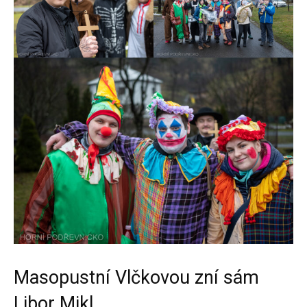
Masopustní Vlčkovou zní sám
Libor Mikl