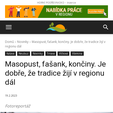
HORNÍ PODŘEVNICKO - inzerce
Domů
Novinky
Masopust, fašank, končiny. Je dobře, že tradice žijí v
regionu dál
Kašava
Neubuz
Novinky
Trnava
Vlčková
Všemina
Masopust, fašank, končiny. Je
dobře, že tradice žijí v regionu
dál
19.2.2023
Fotoreportáž