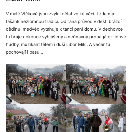
V malé Vlčkové jsou zvyklí dělat velké věci. I zde má
fašank nezlomnou tradici. Od rána průvod v dešti brázdí
dědinu, medvěd vytahuje k tanci paní domu. V dechovce
tu hraje dokonce vyhlášený a neúnavný propagátor lidové
hudby, muzikant tělem i duší Libor Mikl. A večer tu
pochovají i basu…