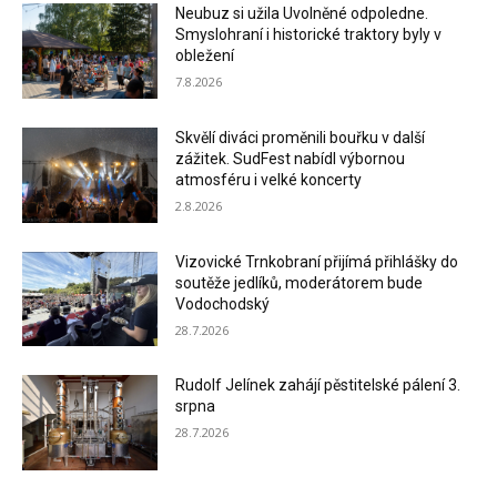
Neubuz si užila Uvolněné odpoledne.
Smyslohraní i historické traktory byly v
obležení
7.8.2026
Skvělí diváci proměnili bouřku v další
zážitek. SudFest nabídl výbornou
atmosféru i velké koncerty
2.8.2026
Vizovické Trnkobraní přijímá přihlášky do
soutěže jedlíků, moderátorem bude
Vodochodský
28.7.2026
Rudolf Jelínek zahájí pěstitelské pálení 3.
srpna
28.7.2026