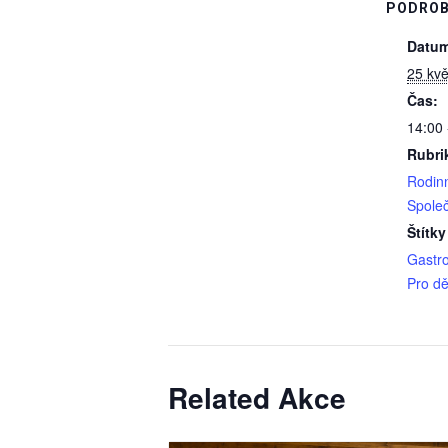
PODROB
Datum
25 kvě
Čas:
14:00 
Rubri
Rodin
Spole
Štítky
Gastr
Pro dě
Related Akce