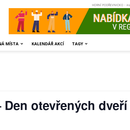
HORNÍ PODŘEVNICKO - in
NÁ MÍSTA
KALENDÁŘ AKCÍ
TAGY
 Den otevřených dveří