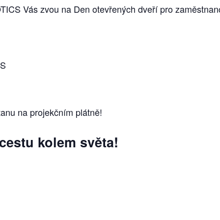
S Vás zvou na Den otevřených dveří pro zaměstnance a
IS
anu na projekčním plátně!
 cestu kolem světa!