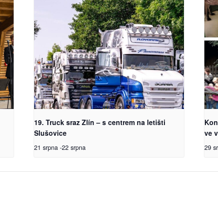
19. Truck sraz Zlín – s centrem na letišti
Kon
Slušovice
ve v
21 srpna
-
22 srpna
29 s