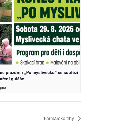
ec prázdnin „Po myslivecku“ se soutěží
aření guláše
rpna
Farmářské trhy