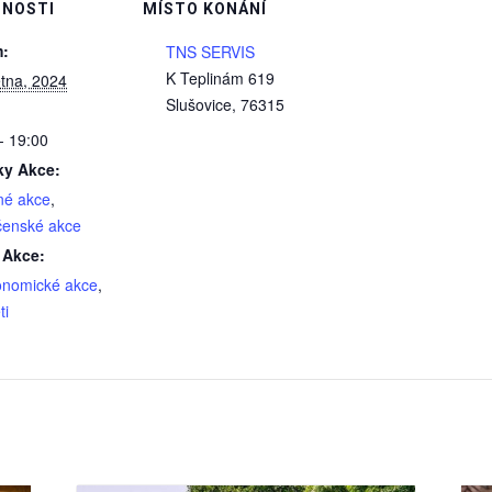
NOSTI
MÍSTO KONÁNÍ
:
TNS SERVIS
K Teplinám 619
tna, 2024
Slušovice
,
76315
- 19:00
ky Akce:
né akce
,
čenské akce
 Akce:
onomické akce
,
ti