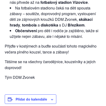
nás přivede až na
fotbalový stadion Vizovice
.
Na fotbalovém stadionu čeká na děti spousta
zábavy – soutěže, doprovodný program, vystoupení
dětí ze zájmových kroužků DDM Zvonek,
skákací
hrady
,
tombola
a
diskotéka
s DJ
Březíkem
.
Občerstvení
pro děti i rodiče je zajištěno, takže si
užijete nejen zábavu, ale i nějaké to mlsání.
Přijďte v kostýmech a buďte součástí tohoto magického
večera plného kouzel, tance a zábavy!
Těšíme se na všechny čarodějnice, kouzelníky a jejich
doprovod!
Tým DDM Zvonek
Přidat do kalendáře