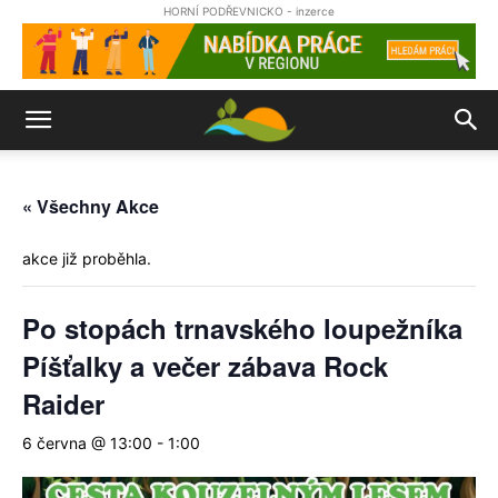
HORNÍ PODŘEVNICKO - inzerce
« Všechny Akce
akce již proběhla.
Po stopách trnavského loupežníka
Píšťalky a večer zábava Rock
Raider
6 června @ 13:00
-
1:00