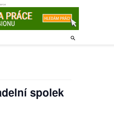
zerce
adelní spolek