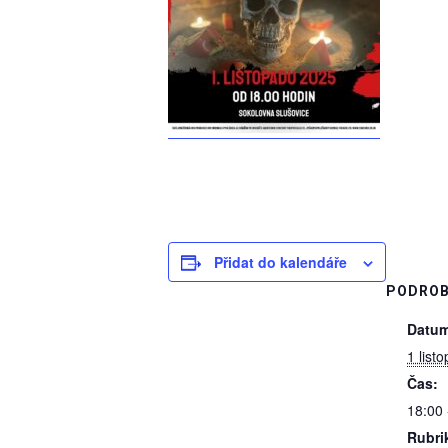
Přidat do kalendáře
PODROB
Datum
1 list
Čas:
18:00 
Rubri