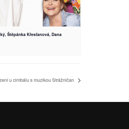
ský, Štěpánka Křesťanová, Dana
ení u cimbálu s muzikou Strážničan