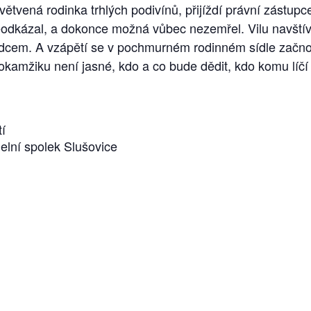
větvená rodinka trhlých podivínů, přijíždí právní zástupce 
dkázal, a dokonce možná vůbec nezemřel. Vilu navštíví
em. A vzápětí se v pochmurném rodinném sídle začnou d
 okamžiku není jasné, kdo a co bude dědit, kdo komu líčí
í
elní spolek Slušovice