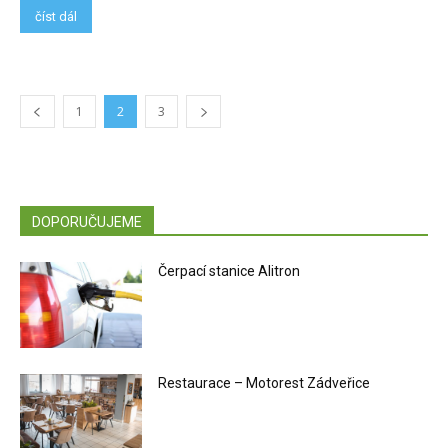
číst dál
1
2
3
DOPORUČUJEME
Čerpací stanice Alitron
Restaurace – Motorest Zádveřice