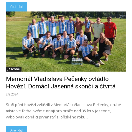
číst dál
Jasenná
Memoriál Vladislava Pečenky ovládlo
Hovězí. Domácí Jasenná skončila čtvrtá
2.8.2024
Staří páni Hovězí zvítězili v Memoriálu Vladislava Pečenky, druhé
místo ve fotbalovém turnaji pro hráče nad 35 let v Jasenné,
vybojovali obhájci prvenství z loňského roku...
číst dál