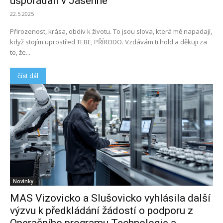
uspořádali v Jasenné
22.5.2025
Přirozenost, krása, obdiv k životu. To jsou slova, která mě napadají,
když stojím uprostřed TEBE, PŘÍRODO. Vzdávám ti hold a děkuji za
to, že...
číst dál
Novinky
MAS Vizovicko a Slušovicko vyhlásila další
výzvu k předkládání žádostí o podporu z