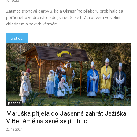
7.4.2025
Zatímco srpnové derby 3. kola Okresního přeboru probíhalo za
pořádného vedra (více zde), v neděli se hrála odveta ve velmi
chladném a navrch větrném...
číst dál
Jasenná
Maruška přijela do Jasenné zahrát Ježíška.
V Betlémě na seně se jí líbilo
22.12.2024