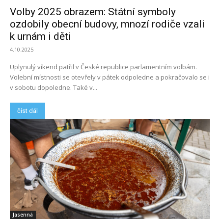
Volby 2025 obrazem: Státní symboly
ozdobily obecní budovy, mnozí rodiče vzali
k urnám i děti
4.10.2025
Uplynulý víkend patřil v České republice parlamentním volbám.
Volební místnosti se otevřely v pátek odpoledne a pokračovalo se i
v sobotu dopoledne. Také v...
číst dál
Jasenná