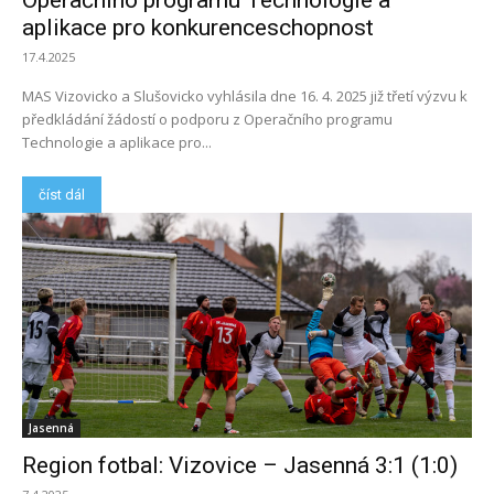
Operačního programu Technologie a
aplikace pro konkurenceschopnost
17.4.2025
MAS Vizovicko a Slušovicko vyhlásila dne 16. 4. 2025 již třetí výzvu k
předkládání žádostí o podporu z Operačního programu
Technologie a aplikace pro...
číst dál
Jasenná
Region fotbal: Vizovice – Jasenná 3:1 (1:0)