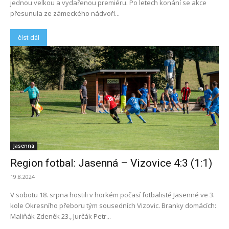
jednou velkou a vydařenou premiéru. Po letech konání se akce
přesunula ze zámeckého nádvoří...
číst dál
Jasenná
Region fotbal: Jasenná – Vizovice 4:3 (1:1)
19.8.2024
V sobotu 18. srpna hostili v horkém počasí fotbalisté Jasenné ve 3.
kole Okresního přeboru tým sousedních Vizovic. Branky domácích:
Maliňák Zdeněk 23., Jurčák Petr...