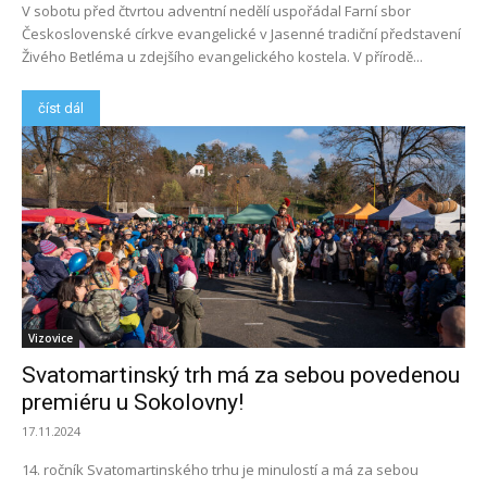
V sobotu před čtvrtou adventní nedělí uspořádal Farní sbor
Československé církve evangelické v Jasenné tradiční představení
Živého Betléma u zdejšího evangelického kostela. V přírodě...
číst dál
Vizovice
Svatomartinský trh má za sebou povedenou
premiéru u Sokolovny!
17.11.2024
14. ročník Svatomartinského trhu je minulostí a má za sebou