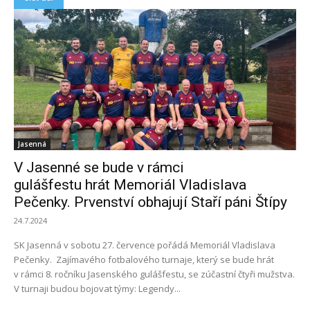
Jasenná
V Jasenné se bude v rámci
gulášfestu hrát Memoriál Vladislava
Pečenky. Prvenství obhajují Staří páni Štípy
24.7.2024
SK Jasenná v sobotu 27. července pořádá Memoriál Vladislava
Pečenky. Zajímavého fotbalového turnaje, který se bude hrát
v rámci 8. ročníku Jasenského gulášfestu, se zúčastní čtyři mužstva.
V turnaji budou bojovat týmy: Legendy...