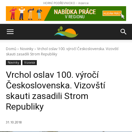
HORNÍ PODŘEVNICKO - inzerce
Domů
Novinky
Vrchol oslav 100. výročí Československa. Vizovští
skauti zasadili Strom Republiky
Novinky
Vizovice
Vrchol oslav 100. výročí
Československa. Vizovští
skauti zasadili Strom
Republiky
31.10.2018