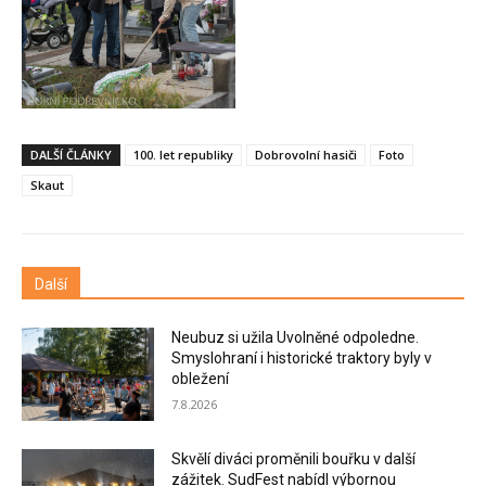
DALŠÍ ČLÁNKY
100. let republiky
Dobrovolní hasiči
Foto
Skaut
Další
Neubuz si užila Uvolněné odpoledne.
Smyslohraní i historické traktory byly v
obležení
7.8.2026
Skvělí diváci proměnili bouřku v další
zážitek. SudFest nabídl výbornou