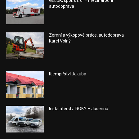
GELUR, spol. s r. o. – mezinárodní
autodoprava
Zemní a výkopové práce, autodoprava
Karel Volný
Klempířství Jakuba
Instalatérství ROKY – Jasenná