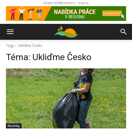
HORNÍ PODŘEVNICKO - inzerce
Tagy
Ukliďme Česko
Téma:
Ukliďme Česko
Novinky