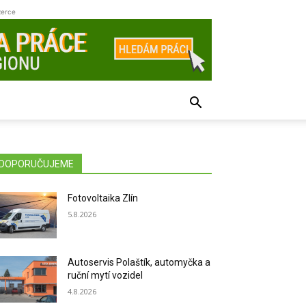
zerce
DOPORUČUJEME
Fotovoltaika Zlín
5.8.2026
Autoservis Polaštík, automyčka a
ruční mytí vozidel
4.8.2026