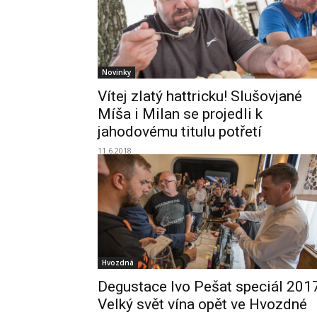
Novinky
Vítej zlatý hattricku! Slušovjané
Míša i Milan se projedli k
jahodovému titulu potřetí
11.6.2018
Hvozdná
Degustace Ivo Pešat speciál 201
Velký svět vína opět ve Hvozdné