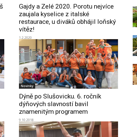
áš
Gajdy a Zelé 2020. Porotu nejvíce
zaujala kyselice z italské
restaurace, u diváků obhájil loňský
vítěz!
1.2.2020
Novinky
Dýně po Slušovicku. 6. ročník
dýňových slavností bavil
znamenitým programem
9.10.2018