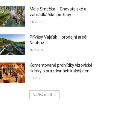
Moje Smečka – Chovatelské a
zahrádkářské potřeby
3.8.2026
Přívěsy Vajďák – prodejní areál
Neubuz
10.7.2026
Komentované prohlídky vizovické
likérky o prázdninách každý den.
8.7.2026
Načíst další