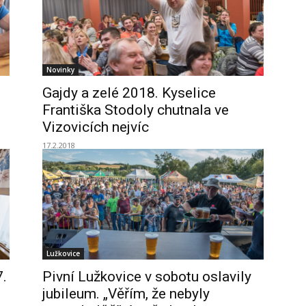
Novinky
Gajdy a zelé 2018. Kyselice
Františka Stodoly chutnala ve
Vizovicích nejvíc
17.2.2018
Lužkovice
7.
Pivní Lužkovice v sobotu oslavily
jubileum. „Věřím, že nebyly