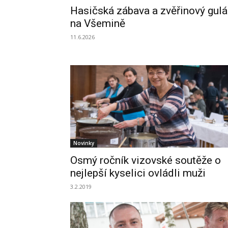
Hasičská zábava a zvěřinový gul
na Všemině
11.6.2026
Novinky
Osmý ročník vizovské soutěže o
nejlepší kyselici ovládli muži
3.2.2019