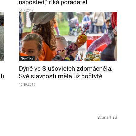
naposled,“ říká pořadatel
31.7.2017
Novinky
Dýně ve Slušovicích zdomácněla.
li
Své slavnosti měla už počtvté
10.10.2016
Strana 1 z 3