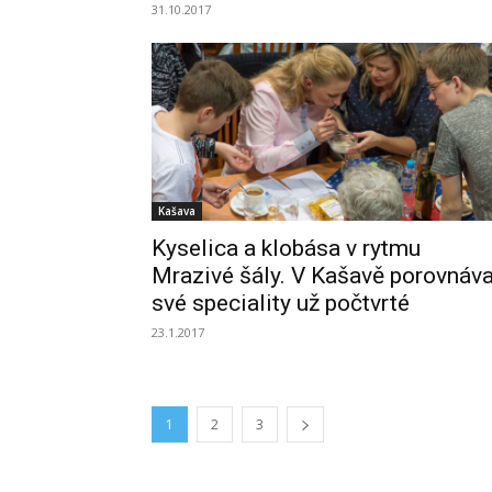
31.10.2017
Kašava
Kyselica a klobása v rytmu
Mrazivé šály. V Kašavě porovnáva
své speciality už počtvrté
23.1.2017
1
2
3