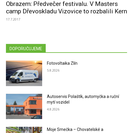
Obrazem: Předvečer festivalu. V Masters
camp Dřevoskladu Vizovice to rozbalili Kern
17.7.2017
DOPORUČUJEME
Fotovoltaika Zlín
5.8.2026
Autoservis Polaštík, automyčka a ruční
mytí vozidel
4.8.2026
Moje Smečka – Chovatelské a