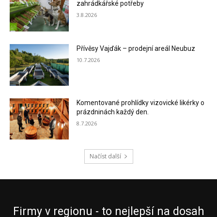
zahrádkářské potřeby
3.8.2026
Přívěsy Vajďák – prodejní areál Neubuz
10.7.2026
Komentované prohlídky vizovické likérky o
prázdninách každý den.
8.7.2026
Načíst další
Firmy v regionu - to nejlepší na dosah