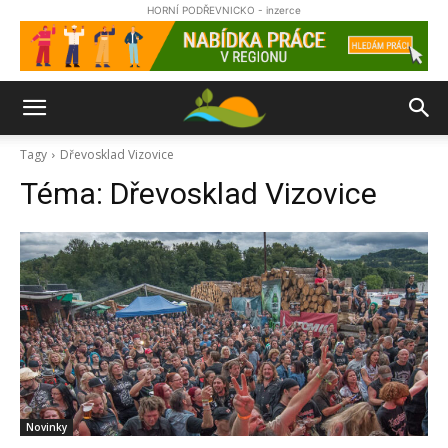
HORNÍ PODŘEVNICKO - inzerce
Tagy
Dřevosklad Vizovice
Téma:
Dřevosklad Vizovice
Novinky