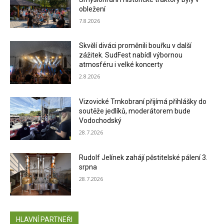
obležení
7.8.2026
Skvělí diváci proměnili bouřku v další
zážitek. SudFest nabídl výbornou
atmosféru i velké koncerty
2.8.2026
Vizovické Trnkobraní přijímá přihlášky do
soutěže jedlíků, moderátorem bude
Vodochodský
28.7.2026
Rudolf Jelínek zahájí pěstitelské pálení 3.
srpna
28.7.2026
HLAVNÍ PARTNEŘI