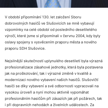
V období připomínání 130. let založení Sboru
dobrovolných hasičů ve Slušovicích se mně vybavují
vzpomínky na celé období od posledního desetiletého
výročí, které jsme si připomínali v červnu 2004, kdy byly
oslavy spojeny s vysvěcením praporu města a nového
praporu SDH Slušovice.
Nejsilnější skutečností uplynulého desetiletí byla výrazná
profesionalizace zásahové jednotky, která byla postavena
jak na proškolování, tak i výrazné změně v kvalitě a
modernizaci nového vybavení našich hasičů. Slušovičtí
hasiči se díky vybavení a své odbornosti vypracovali na
vysokou úroveň a nyní mohou aktivně vypomáhat
profesionálním hasičům při zásazích jak při požárech, tak
i při dopravních nehodách a živelních událostech. Za