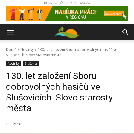
HORNÍ PODŘEVNICKO - inzerce
Domů
Novinky
130. let založení Sboru dobrovolných hasičů ve
Slušovicích. Slovo starosty města
Novinky
Slušovice
130. let založení Sboru
dobrovolných hasičů ve
Slušovicích. Slovo starosty
města
23.5.2014