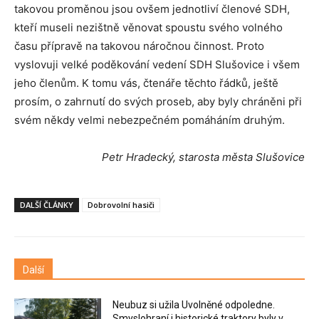
takovou proměnou jsou ovšem jednotliví členové SDH,
kteří museli nezištně věnovat spoustu svého volného
času přípravě na takovou náročnou činnost. Proto
vyslovuji velké poděkování vedení SDH Slušovice i všem
jeho členům. K tomu vás, čtenáře těchto řádků, ještě
prosím, o zahrnutí do svých proseb, aby byly chráněni při
svém někdy velmi nebezpečném pomáháním druhým.
Petr Hradecký, starosta města Slušovice
DALŠÍ ČLÁNKY
Dobrovolní hasiči
Další
Neubuz si užila Uvolněné odpoledne.
Smyslohraní i historické traktory byly v