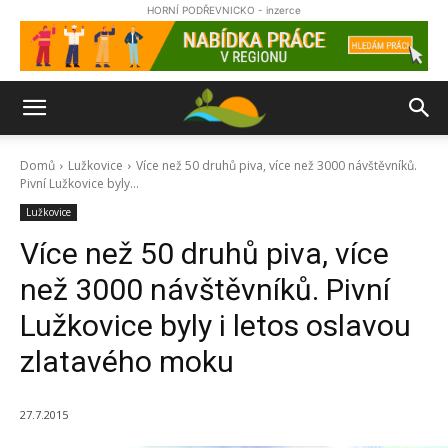
HORNÍ PODŘEVNICKO - inzerce
Domů
Lužkovice
Více než 50 druhů piva, více než 3000 návštěvníků.
Pivní Lužkovice byly...
Lužkovice
Více než 50 druhů piva, více
než 3000 návštěvníků. Pivní
Lužkovice byly i letos oslavou
zlatavého moku
27.7.2015