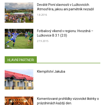
Deváté Pivní slavnosti v Lužkovicích.
Atmosféra, jakou ani pamětník nezažil
1.8.2016
Fotbalový víkend v regionu: Hvozdná –
Lužkovice B 3:1 (2:0)
27.9.2015
HLAVNÍ PARTNEŘI
Klempířství Jakuba
Komentované prohlídky vizovické likérky o
prázdninách každý den.