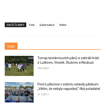
DALŠÍ ČLÁNKY
Foto
Gastroakce
Video
Další
Turnaj nestárnoucích pánů si zahráli hráči
z Lužkovic, Veselé, Slušovic a Neubuzi
14.8.2023
Pivní Lužkovice v sobotu oslavily jubileum.
„Věřím, že nebyly naposled,“ říká pořadatel
31.7.2017