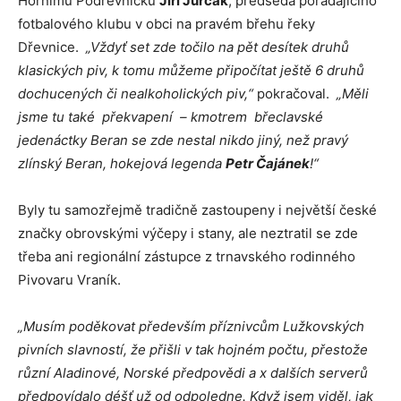
Hornímu Podřevnicku
Jiří Jurčák
, předseda pořádajícího
fotbalového klubu v obci na pravém břehu řeky
Dřevnice.
„Vždyť set zde točilo na pět desítek druhů
klasických piv, k tomu můžeme připočítat ještě 6 druhů
dochucených či nealkoholických piv,“
pokračoval.
„Měli
jsme tu také překvapení – kmotrem břeclavské
jedenáctky Beran se zde nestal nikdo jiný, než pravý
zlínský Beran, hokejová legenda
Petr Čajánek
!“
Byly tu samozřejmě tradičně zastoupeny i největší české
značky obrovskými výčepy i stany, ale neztratil se zde
třeba ani regionální zástupce z trnavského rodinného
Pivovaru Vraník.
„Musím poděkovat především příznivcům Lužkovských
pivních slavností, že přišli v tak hojném počtu, přestože
různí Aladinové, Norské předpovědi a x dalších serverů
předpovídalo déšť už od odpoledne. Když jsem viděl, jak