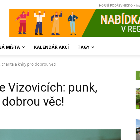
HORNÍ PODŘEVNICKO - in
NÁ MÍSTA
KALENDÁŘ AKCÍ
TAGY
 charita a kníry pro dobrou věc!
 Vizovicích: punk,
o dobrou věc!