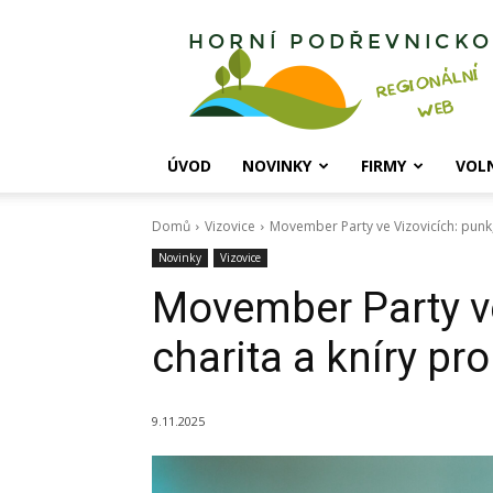
Horní
Podřevnicko
ÚVOD
NOVINKY
FIRMY
VOL
Domů
Vizovice
Movember Party ve Vizovicích: punk,
Novinky
Vizovice
Movember Party ve
charita a kníry pr
9.11.2025