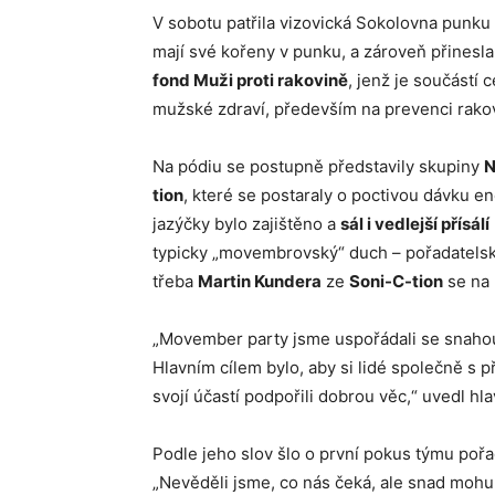
V sobotu patřila vizovická Sokolovna punku 
mají své kořeny v punku, a zároveň přinesl
fond Muži proti rakovině
, jenž je součástí
mužské zdraví, především na prevenci rakov
Na pódiu se postupně představily skupiny
N
tion
, které se postaraly o poctivou dávku e
jazýčky bylo zajištěno a
sál i vedlejší přísálí
typicky „movembrovský“ duch – pořadatelský
třeba
Martin Kundera
ze
Soni-C-tion
se na 
„Movember party jsme uspořádali se snahou
Hlavním cílem bylo, aby si lidé společně s p
svojí účastí podpořili dobrou věc,“ uvedl hl
Podle jeho slov šlo o první pokus týmu poř
„Nevěděli jsme, co nás čeká, ale snad mohu 