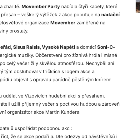
a charitě.
Movember Party
nabídla čtyři kapely, které
a přesah – veškerý výtěžek z akce poputuje na
nadační
 celosvětové organizace
Movember
zaměřené na
iny prostaty.
eřád, Sisus Ralsis, Vysoké Napětí
a domácí
Soni-C-
nergické muziky. Občerstvení pro žíznivá hrdla i mlsné
po celý večer žily skvělou atmosférou. Nechyběl ani
 tým obsluhoval v tričkách s logem akce a
pódiu objevil s opravdu parádně pěstěným knírem!
 udělat ve Vizovicích hudební akci s přesahem.
řáteli užili příjemný večer s poctivou hudbou a zároveň
avní organizátor akce Martin Kundera.
adatelů uspořádat podobnou akci:
říct, že se akce podařila. Dle odezvy od návštěvníků i