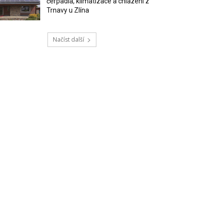
čerpadla, klimatizace a chlazení z
Trnavy u Zlína
Načíst další