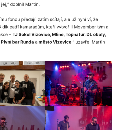
jej,“ doplnil Martin.
u fondu předají, zatím sčítají, ale už nyní ví, že
ý dík patří kamarádům, kteří vytvořili Movember tým a
 akce –
TJ Sokol Vizovice, Mline, Topnatur, DL obaly,
, Pivní bar Runda
a
město Vizovice
,“ uzavřel Martin