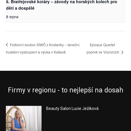
6. Bratřejovské kotáry – závody na horských kolech pro
děti a dospělé
8 srpna
Folklorní soubor SIWÕ z Kostariky – taneční,
Epoque Quartet
hudební vystoupení a výuka v Kašavě
poprvé ve Vizovicích
Firmy v regionu - to nejlepší na dosah
Beauty Salon Lucie Ježíková