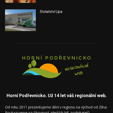
Stolařství Lípa
Horní Podřevnicko. Už 14 let váš regionální web.
Od roku 2011 prezentujeme dění v regionu na východ od Zlína.
Poukazujeme na šikovnost zdejších lidí, podnikatelů,