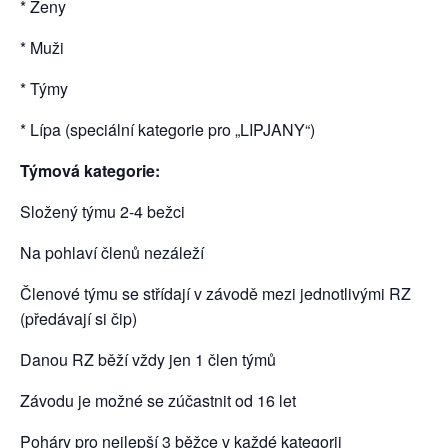
* Ženy
* Muži
* Týmy
* Lípa (speciální kategorie pro „LIPJANY“)
Týmová kategorie:
Složený týmu 2-4 bežci
Na pohlaví členů nezáleží
Členové týmu se střídají v závodě mezi jednotlivými RZ
(předávají si čip)
Danou RZ běží vždy jen 1 člen týmů
Závodu je možné se zúčastnit od 16 let
Poháry pro nejlepší 3 běžce v každé kategorii