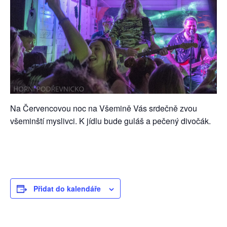
Na Červencovou noc na Všemině Vás srdečně zvou
všeminští myslivci. K jídlu bude guláš a pečený divočák.
Přidat do kalendáře