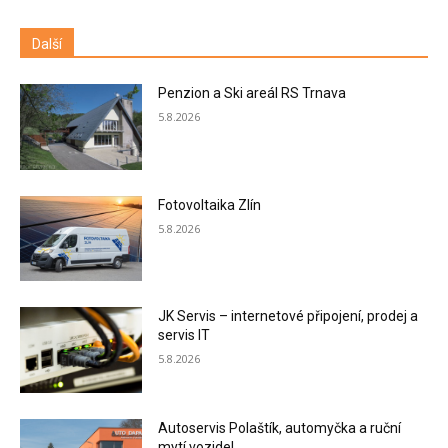
Další
Penzion a Ski areál RS Trnava
5.8.2026
Fotovoltaika Zlín
5.8.2026
JK Servis – internetové připojení, prodej a
servis IT
5.8.2026
Autoservis Polaštík, automyčka a ruční
mytí vozidel