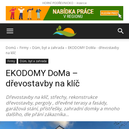
HORNÍ PODŘEVNICKO - inzerce
Domů
Firmy
Dům, byt a zahrada
EKODOMY DoMa - dřevostavby
na klíč
Firmy
Dům, byt a zahrada
EKODOMY DoMa –
dřevostavby na klíč
Dřevostavby na klíč, střechy, rekonstrukce
dřevostavby, pergoly , dřevěné terasy a fasády,
garážová stání, přístřešky, zahradní domky a mnoho
dalšího, dle přání zákazníka…