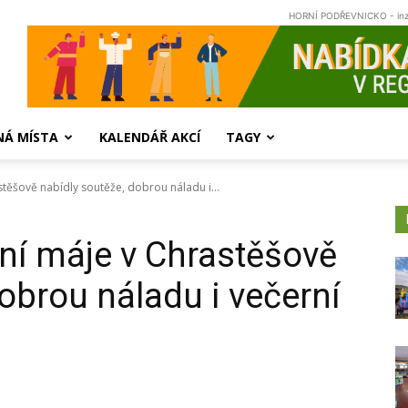
HORNÍ PODŘEVNICKO - in
NÁ MÍSTA
KALENDÁŘ AKCÍ
TAGY
těšově nabídly soutěže, dobrou náladu i...
ní máje v Chrastěšově
obrou náladu i večerní