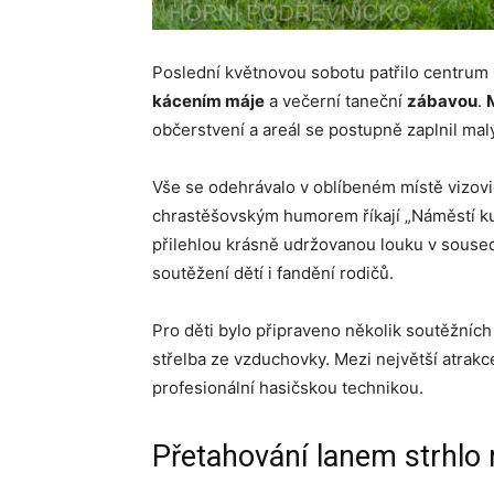
Poslední květnovou sobotu patřilo centrum
kácením máje
a večerní taneční
zábavou
.
občerstvení a areál se postupně zaplnil mal
Vše se odehrávalo v oblíbeném místě vizovic
chrastěšovským humorem říkají „Náměstí ku
přilehlou krásně udržovanou louku v souseds
soutěžení dětí i fandění rodičů.
Pro děti bylo připraveno několik soutěžních
střelba ze vzduchovky. Mezi největší atrakc
profesionální hasičskou technikou.
Přetahování lanem strhlo m