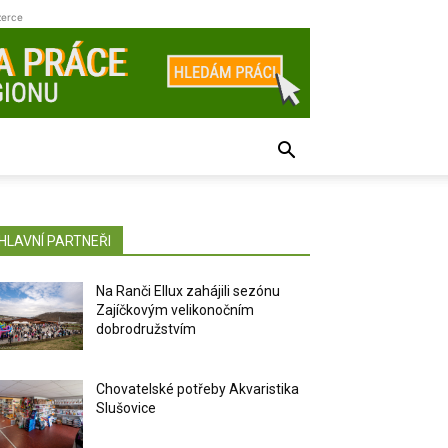
zerce
HLAVNÍ PARTNEŘI
Na Ranči Ellux zahájili sezónu
Zajíčkovým velikonočním
dobrodružstvím
Chovatelské potřeby Akvaristika
Slušovice