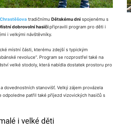
Chrastěšova
tradičnímu
Dětskému dni
spojenému s
Místní dobrovolní hasiči
připravili program pro děti i
ými i velkými návštěvníky.
ké místní části, kterému zdejší s typickým
bánské revoluce“. Program se rozprostřel také na
tví velké stodoly, která nabídla dostatek prostoru pro
 a dovednostních stanovišť. Velký zájem provázela
e odpoledne patřil také příjezd vizovických hasičů s
alé i velké děti