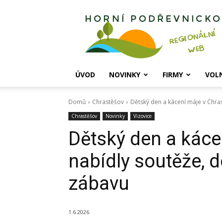
Horní
Podřevnicko
ÚVOD
NOVINKY
FIRMY
VOL
Domů
Chrastěšov
Dětský den a kácení máje v Chras
Chrastěšov
Novinky
Vizovice
Dětský den a káce
nabídly soutěže, d
zábavu
1.6.2026