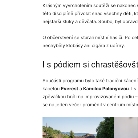
Krásným vyvrcholením soutěží se nakonec s
této disciplíně přivolat snad všechny děti, 
nejstarší kluky a děvčata. Souboj byl opravd
O občerstvení se starali místní hasiči. Po c
nechyběly klobásy ani cigára z udírny.
I s pódiem si chrastěšovšt
Součástí programu bylo také tradiční kácení
kapelou
Everest
a
Kamilou Polonyovou
. I 
zpěvačkou hráli na improvizovaném pódiu 
se na jeden večer proměnil v centrum místn