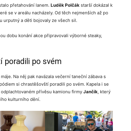
talo přetahování lanem.
Luděk Polčák
starší dokázal k
které se v areálu nacházely. Od těch nejmenších až po
u urputný a děti bojovaly ze všech sil.
elou dobu konání akce připravovali výborné steaky,
í poradili po svém
 máje. Na něj pak navázala večerní taneční zábava s
s pódiem si chrastěšovští poradili po svém. Kapela i se
– odplachtovaném přívěsu kamionu firmy
Jančík
, který
ího kulturního dění.