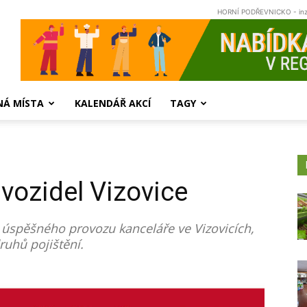
HORNÍ PODŘEVNICKO - in
NÁ MÍSTA
KALENDÁŘ AKCÍ
TAGY
vozidel Vizovice
let úspěšného provozu kanceláře ve Vizovicích,
ruhů pojištění.