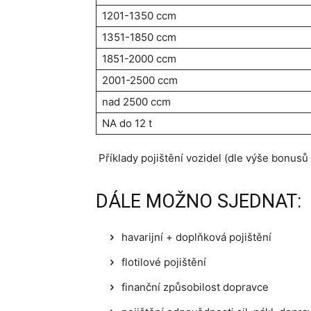
1201-1350 ccm
1351-1850 ccm
1851-2000 ccm
2001-2500 ccm
nad 2500 ccm
NA do 12 t
Příklady pojištění vozidel (dle výše bonusů 
DÁLE MOŽNO SJEDNAT:
havarijní + doplňková pojištění
flotilové pojištění
finanční způsobilost dopravce