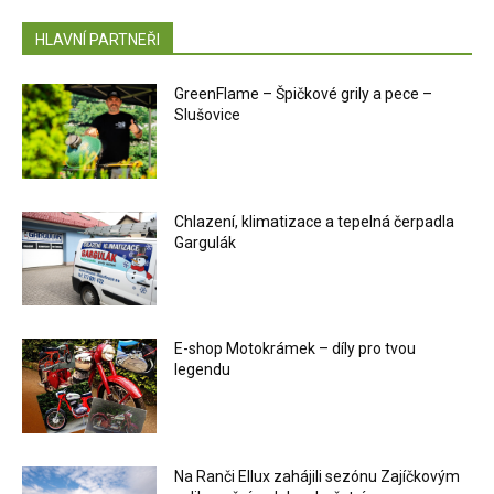
HLAVNÍ PARTNEŘI
GreenFlame – Špičkové grily a pece –
Slušovice
Chlazení, klimatizace a tepelná čerpadla
Gargulák
E-shop Motokrámek – díly pro tvou
legendu
Na Ranči Ellux zahájili sezónu Zajíčkovým