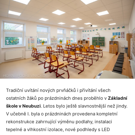
Tradiční uvítání nových prvňáčků i přivítání všech
ostatních žáků po prázdninách dnes proběhlo v
Základní
škole v Neubuzi
. Letos bylo ještě slavnostnější než jindy.
V učebně I. byla o prázdninách provedena kompletní
rekonstrukce zahrnující výměnu podlahy, instalaci
tepelné a vlhkostní izolace, nové podhledy s LED