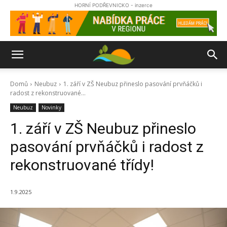
HORNÍ PODŘEVNICKO - inzerce
Domů
Neubuz
1. září v ZŠ Neubuz přineslo pasování prvňáčků i
radost z rekonstruované...
Neubuz
Novinky
1. září v ZŠ Neubuz přineslo
pasování prvňáčků i radost z
rekonstruované třídy!
1.9.2025