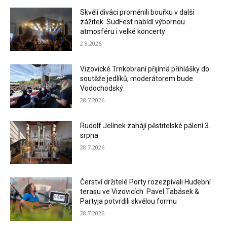
Skvělí diváci proměnili bouřku v další
zážitek. SudFest nabídl výbornou
atmosféru i velké koncerty
2.8.2026
Vizovické Trnkobraní přijímá přihlášky do
soutěže jedlíků, moderátorem bude
Vodochodský
28.7.2026
Rudolf Jelínek zahájí pěstitelské pálení 3.
srpna
28.7.2026
Čerství držitelé Porty rozezpívali Hudební
terasu ve Vizovicích. Pavel Tabásek &
Partyja potvrdili skvělou formu
28.7.2026