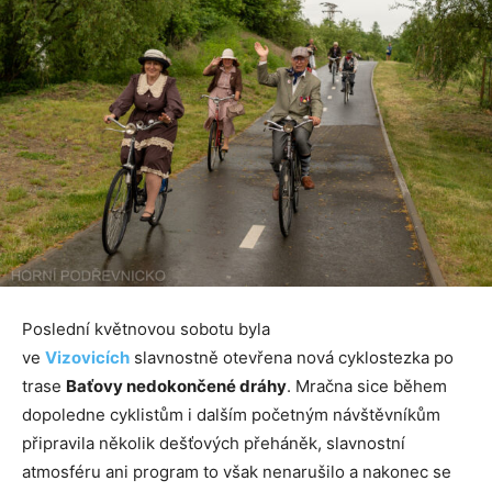
Poslední květnovou sobotu byla
ve
Vizovicích
slavnostně otevřena nová cyklostezka po
trase
Baťovy nedokončené dráhy
. Mračna sice během
dopoledne cyklistům i dalším početným návštěvníkům
připravila několik dešťových přeháněk, slavnostní
atmosféru ani program to však nenarušilo a nakonec se