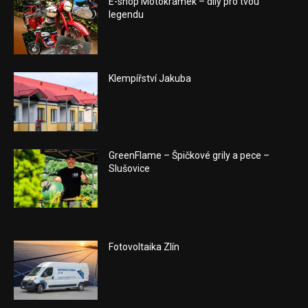
E-shop Motokrámek – díly pro tvou
legendu
Klempířství Jakuba
GreenFlame – Špičkové grily a pece –
Slušovice
Fotovoltaika Zlín