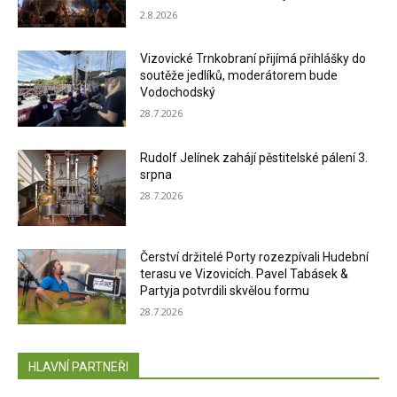
2.8.2026
Vizovické Trnkobraní přijímá přihlášky do
soutěže jedlíků, moderátorem bude
Vodochodský
28.7.2026
Rudolf Jelínek zahájí pěstitelské pálení 3.
srpna
28.7.2026
Čerství držitelé Porty rozezpívali Hudební
terasu ve Vizovicích. Pavel Tabásek &
Partyja potvrdili skvělou formu
28.7.2026
HLAVNÍ PARTNEŘI