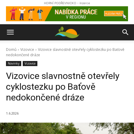
HORNÍ PODŘEVNICKO - inzerce
Domů
Vizovice
Vizovice slavnostně otevřely cyklostezku po Baťově
nedokončené dráze
Novinky
Vizovice
Vizovice slavnostně otevřely
cyklostezku po Baťově
nedokončené dráze
1.6.2026