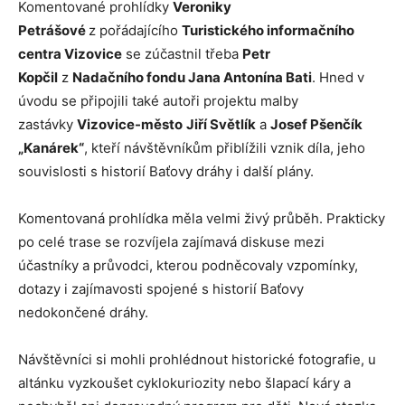
Komentované prohlídky
Veroniky
Petrášové
z pořádajícího
Turistického informačního
centra Vizovice
se zúčastnil třeba
Petr
Kopčil
z
Nadačního fondu Jana Antonína Bati
. Hned v
úvodu se připojili také autoři projektu malby
zastávky
Vizovice-město
Jiří Světlík
a
Josef Pšenčík
„Kanárek“
, kteří návštěvníkům přiblížili vznik díla, jeho
souvislosti s historií Baťovy dráhy i další plány.
Komentovaná prohlídka měla velmi živý průběh. Prakticky
po celé trase se rozvíjela zajímavá diskuse mezi
účastníky a průvodci, kterou podněcovaly vzpomínky,
dotazy i zajímavosti spojené s historií Baťovy
nedokončené dráhy.
Návštěvníci si mohli prohlédnout historické fotografie, u
altánku vyzkoušet cyklokuriozity nebo šlapací káry a