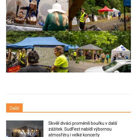
Další
Skvělí diváci proměnili bouřku v další
zážitek. SudFest nabídl výbornou
atmosféru i velké koncerty