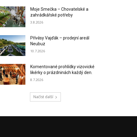
Moje Smečka – Chovatelské a
zahrádkářské potřeby
3.8.2026
Přívěsy Vajďák – prodejní areál
Neubuz
10.7.2026
Komentované prohlídky vizovické
likérky o prázdninách každý den.
8.7.2026
Načíst další