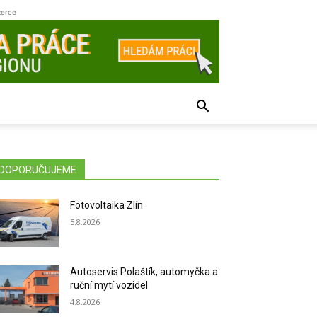
zerce
DOPORUČUJEME
Fotovoltaika Zlín
5.8.2026
Autoservis Polaštík, automyčka a
ruční mytí vozidel
4.8.2026