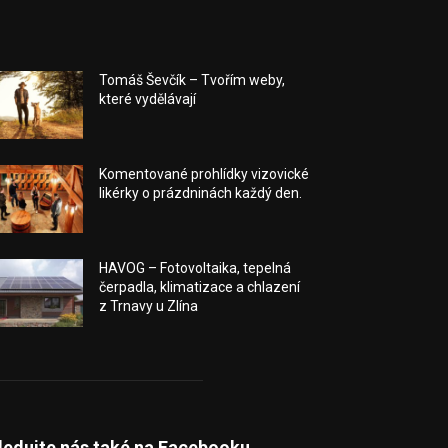
Tomáš Ševčík – Tvořím weby,
které vydělávají
Komentované prohlídky vizovické
likérky o prázdninách každý den.
HAVOG – Fotovoltaika, tepelná
čerpadla, klimatizace a chlazení
z Trnavy u Zlína
ledujte nás také na Facebooku