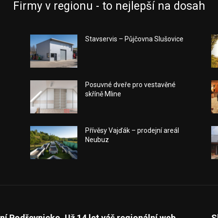
Firmy v regionu - to nejlepší na dosah
Stavservis – Půjčovna Slušovice
Posuvné dveře pro vestavěné
skříně Mline
Přívěsy Vajďák – prodejní areál
Neubuz
ní Podřevnicko. Už 14 let váš regionální web.
S