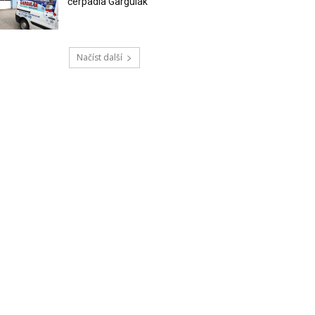
čerpadla Gargulák
Načíst další