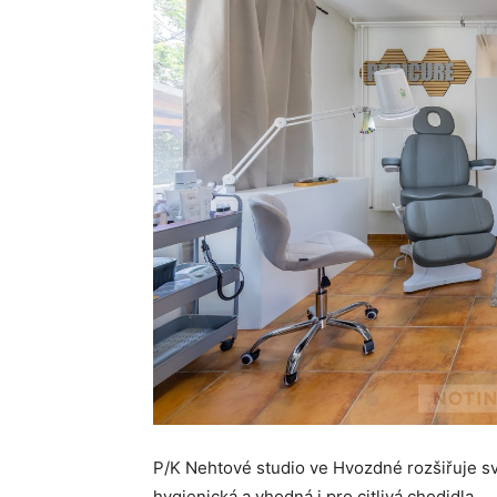
P/K Nehtové studio ve Hvozdné rozšiřuje s
hygienická a vhodná i pro citlivá chodidla.