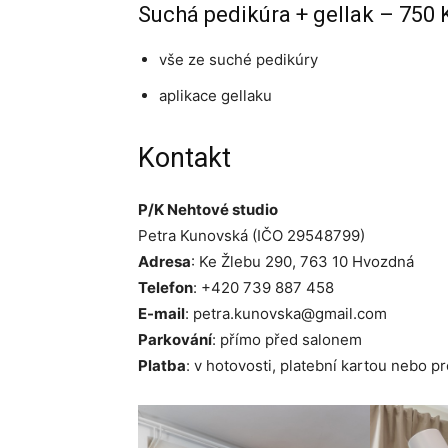
Suchá pedikúra + gellak – 750 
vše ze suché pedikúry
aplikace gellaku
Kontakt
P/K Nehtové studio
Petra Kunovská (IČO 29548799)
Adresa
: Ke Žlebu 290, 763 10 Hvozdná
Telefon
: +420 739 887 458
E-mail
: petra.kunovska@gmail.com
Parkování
: přímo před salonem
Platba
: v hotovosti, platební kartou nebo 