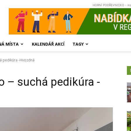
HORNÍ PODŘEVNICKO - in
NÁ MÍSTA
KALENDÁŘ AKCÍ
TAGY
há pedikúra -Hvozdná
o – suchá pedikúra -