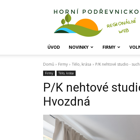
Horní
Podřevnicko
ÚVOD
NOVINKY
FIRMY
VOL
Domů
Firmy
Tělo, krása
P/K nehtové studio - suc
Firmy
Tělo, krása
P/K nehtové studi
Hvozdná