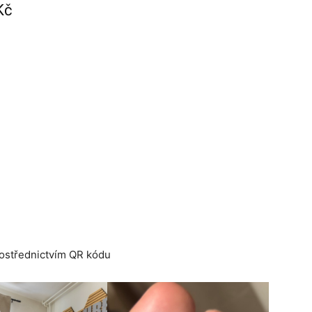
Kč
prostřednictvím QR kódu