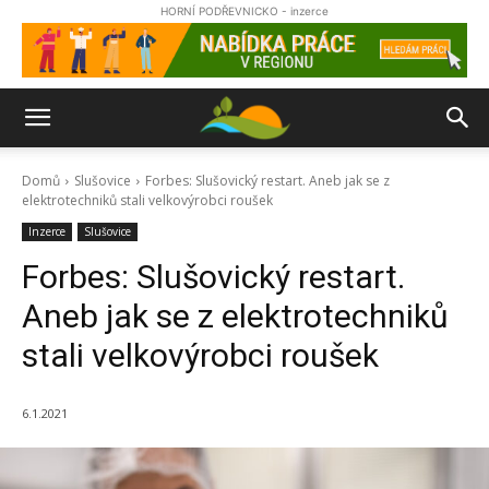
HORNÍ PODŘEVNICKO - inzerce
Domů
Slušovice
Forbes: Slušovický restart. Aneb jak se z
elektrotechniků stali velkovýrobci roušek
Inzerce
Slušovice
Forbes: Slušovický restart.
Aneb jak se z elektrotechniků
stali velkovýrobci roušek
6.1.2021