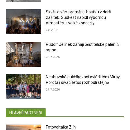
Skvělí diváci proměnili bouřku v další
zážitek. SudFest nabídl výbornou
atmosféru i velké koncerty
2.8.2026
Rudolf Jelínek zahájí pěstitelské pálení 3.
srpna
28.7.2026
Neubuzské guláškování ovládl tým Miray.
Porota i diváci letos rozhodli stejně
27.7.2026
HLAVNÍ PARTNEŘI
Fotovoltaika Zlín