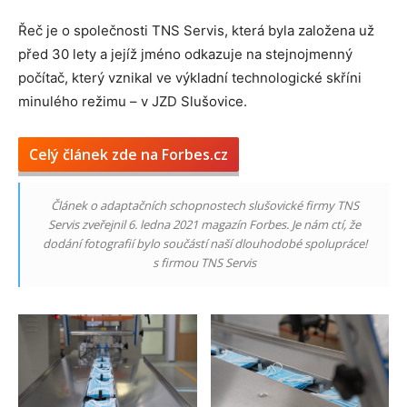
Řeč je o společnosti TNS Servis, která byla založena už
před 30 lety a jejíž jméno odkazuje na stejnojmenný
počítač, který vznikal ve výkladní technologické skříni
minulého režimu – v JZD Slušovice.
Celý článek zde na Forbes.cz
Článek o adaptačních schopnostech slušovické firmy TNS
Servis zveřejnil 6. ledna 2021 magazín Forbes. Je nám ctí, že
dodání fotografií bylo součástí naší dlouhodobé spolupráce!
s firmou TNS Servis