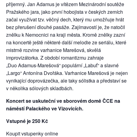
příjemný. Jan Adamus je vítězem Mezinárodní soutěže
Pražského jara, jako první hobojista v českých zemích
začal využívat tzv. věčný dech, který mu umožňuje hrát
bez přerušení dlouhé pasáže. Zajímavostí je, že natočil
znělku k Nemocnici na kraji města. Kromě znělky zazní
na koncertě ještě některé další melodie ze seriálu, které
mistrně rozvine varhanice Marešová, skvělá
improvizátorka. Z období romantizmu zahraje
„Duo Adamus-Marešová“ populární „Labuť“ a slavné
„Largo“ Antonína Dvořáka. Varhanice Marešová je nejen
vynikající doprovázečka, ale taky sólistka a představí se
v několika sólových skladbách.
Koncert se uskuteční ve sborovém domě ČCE na
náměstí Palackého ve Vizovicích.
Vstupné je 250 Kč
Koupit vstupenky online