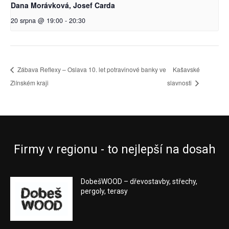
Dana Morávková, Josef Carda
20 srpna @ 19:00
-
20:30
Zábava Reflexy – Oslava 10. let potravinové banky ve
Kašavské
Zlínském kraji
slavnosti
Firmy v regionu - to nejlepší na dosah
DobešWOOD – dřevostavby, střechy,
pergoly, terasy