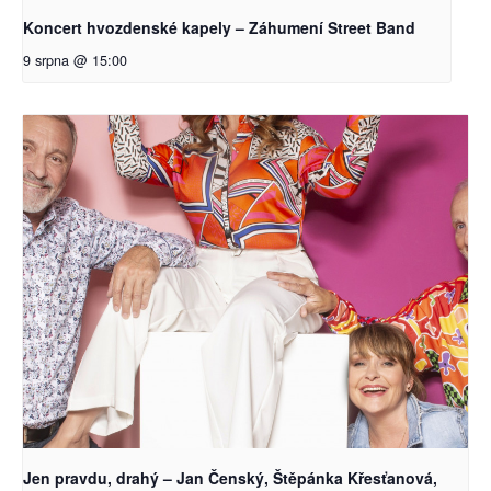
Koncert hvozdenské kapely – Záhumení Street Band
9 srpna @ 15:00
Jen pravdu, drahý – Jan Čenský, Štěpánka Křesťanová,