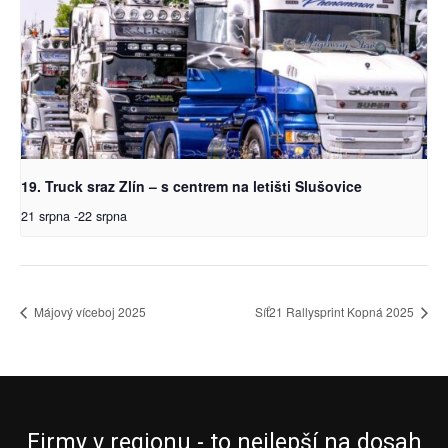
19. Truck sraz Zlín – s centrem na letišti Slušovice
21 srpna
-
22 srpna
Májový víceboj 2025
Síť21 Rallysprint Kopná 2025
Firmy v regionu - to nejlepší na dosah