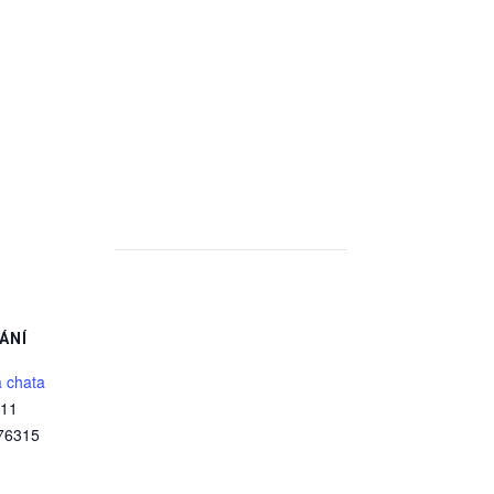
ÁNÍ
á chata
311
76315