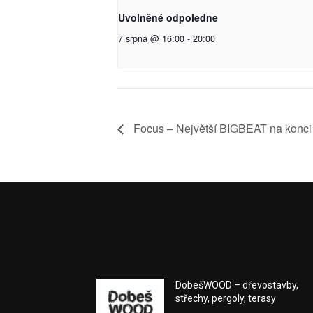
Uvolněné odpoledne
7 srpna @ 16:00
-
20:00
Focus – Největší BIGBEAT na konci 
DobešWOOD – dřevostavby,
střechy, pergoly, terasy