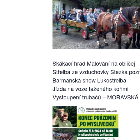
Skákací hrad Malování na obličej
Střelba ze vzduchovky Stezka poz
Barmanská show Lukostřelba
Jízda na voze taženého koňmi
Vystoupení trubačů – MORAVSK