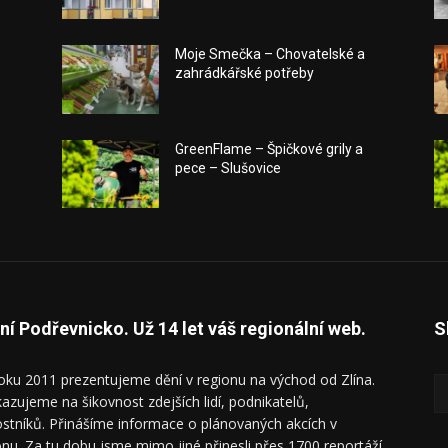
Moje Smečka – Chovatelské a
zahrádkářské potřeby
GreenFlame – Špičkové grily a
pece – Slušovice
ní Podřevnicko. Už 14 let váš regionální web.
S
oku 2011 prezentujeme dění v regionu na východ od Zlína.
azujeme na šikovnost zdejších lidí, podnikatelů,
ostníků. Přinášíme informace o plánovaných akcích v
onu. Za tu dobu jsme mimo jiné přinesli přes 1700 reportáží