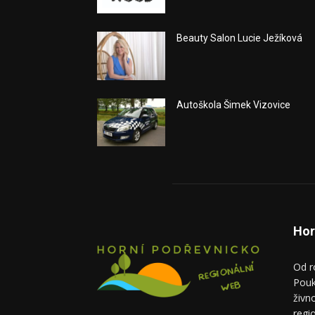
Beauty Salon Lucie Ježíková
Autoškola Šimek Vizovice
Hor
Od r
Pouk
živn
regi