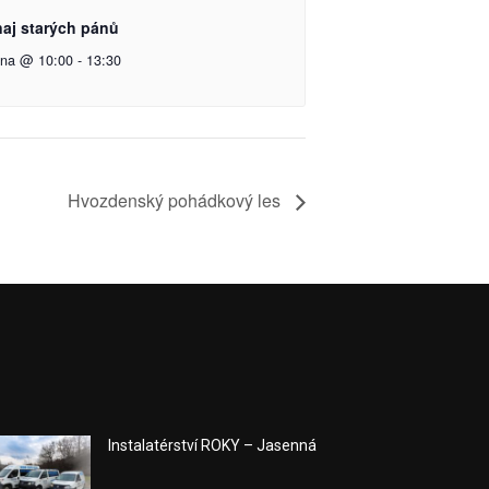
naj starých pánů
pna @ 10:00
-
13:30
Hvozdenský pohádkový les
Instalatérství ROKY – Jasenná