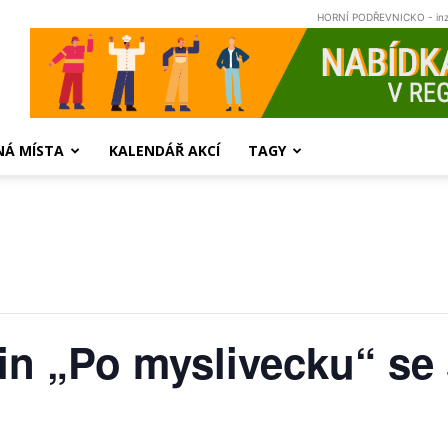
HORNÍ PODŘEVNICKO - in
NÁ MÍSTA
KALENDÁŘ AKCÍ
TAGY
n „Po myslivecku“ se 