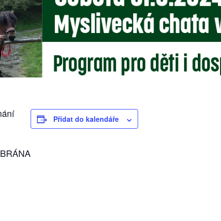
nání
Přidat do kalendáře
Á BRÁNA