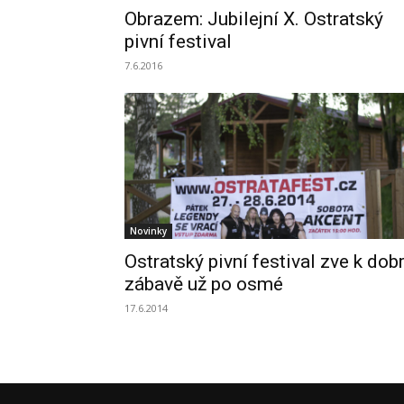
Obrazem: Jubilejní X. Ostratský
pivní festival
7.6.2016
Novinky
Ostratský pivní festival zve k dob
zábavě už po osmé
17.6.2014