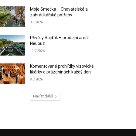
Moje Smečka – Chovatelské a
zahrádkářské potřeby
3.8.2026
Přívěsy Vajďák – prodejní areál
Neubuz
10.7.2026
Komentované prohlídky vizovické
likérky o prázdninách každý den.
8.7.2026
Načíst další