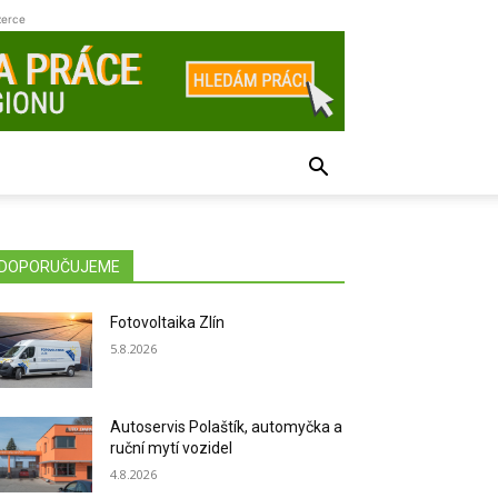
zerce
DOPORUČUJEME
Fotovoltaika Zlín
5.8.2026
Autoservis Polaštík, automyčka a
ruční mytí vozidel
4.8.2026